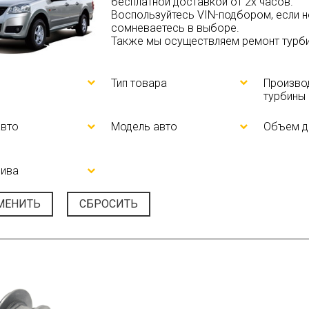
бесплатной доставкой от 2х часов.
Воспользуйтесь
VIN-подбором
, если 
сомневаетесь в выборе.
Также мы осуществляем ремонт турбин 
Тип товара
Произво
турбины
авто
Модель авто
Объем д
лива
МЕНИТЬ
СБРОСИТЬ