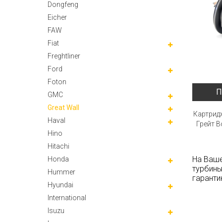
Dongfeng
Eicher
FAW
Fiat
Freghtliner
Ford
Foton
П
GMC
Great Wall
Картрид
Haval
Грейт В
Hino
Hitachi
На Ваше
Honda
турбины
Hummer
гаранти
Hyundai
International
Isuzu