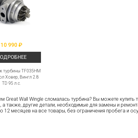
10 990 ₽
ОДРОБНЕЕ
ж турбины TF035HM
ол Ховер, Вингл 2.8
TD 95 л.с.
м Great Wall Wingle сломалась турбина? Вы можете купить
, а также, другие детали, необходимые для замены и ремонт
ю 12 месяцев на все товары, без ограничения пробега и о