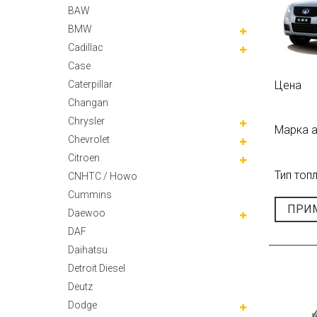
BAW
BMW
Cadillac
Case
Цена
Caterpillar
Changan
Chrysler
Марка 
Chevrolet
Citroen
Тип топ
CNHTC / Howo
Cummins
ПРИ
Daewoo
DAF
Daihatsu
Detroit Diesel
Deutz
Dodge