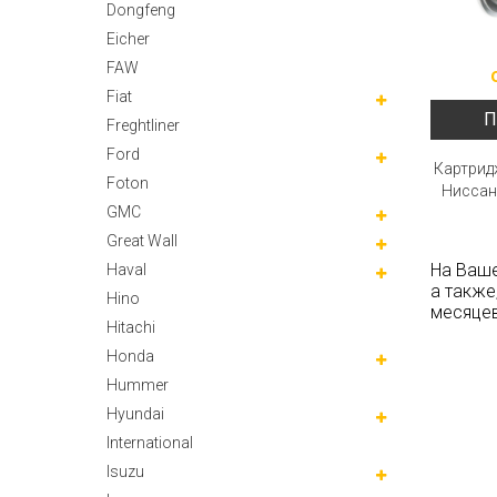
Dongfeng
Eicher
FAW
Fiat
П
Freghtliner
Ford
Картрид
Foton
Ниссан
GMC
Great Wall
На Ваше
Haval
а также
Hino
месяцев
Hitachi
Honda
Hummer
Hyundai
International
Isuzu