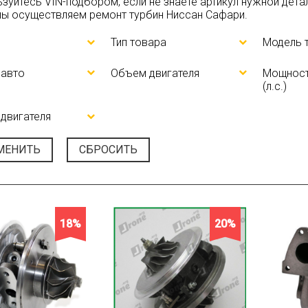
ьзуйтесь
VIN-подбором
, если не знаете артикул нужной дет
ы осуществляем ремонт турбин Ниссан Сафари.
Тип товара
Модель 
 авто
Объем двигателя
Мощност
(л.с.)
двигателя
МЕНИТЬ
СБРОСИТЬ
18%
20%