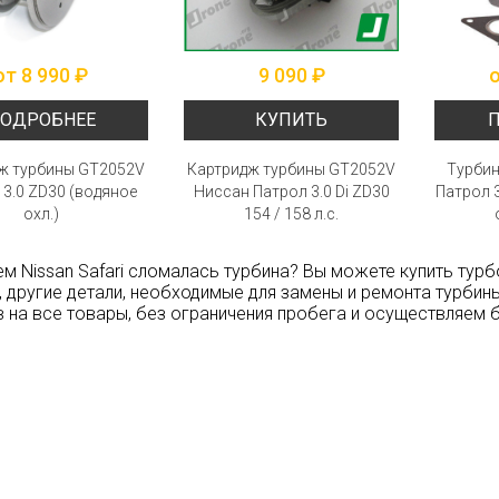
от 8 990 ₽
9 090 ₽
о
ОДРОБНЕЕ
КУПИТЬ
ж турбины GT2052V
Картридж турбины GT2052V
Турбин
 3.0 ZD30 (водяное
Ниссан Патрол 3.0 Di ZD30
Патрол 3
охл.)
154 / 158 л.с.
м Nissan Safari сломалась турбина? Вы можете купить тур
, другие детали, необходимые для замены и ремонта турбины
 на все товары, без ограничения пробега и осуществляем 