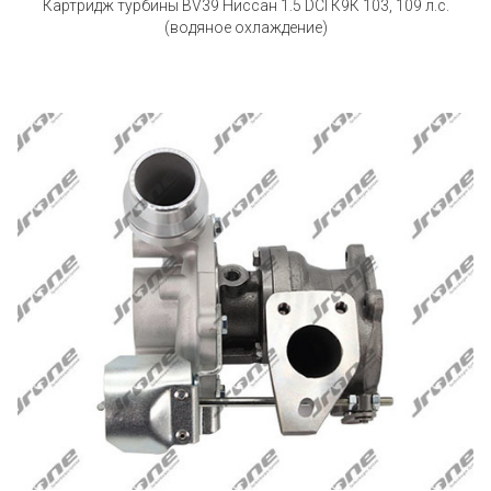
Картридж турбины BV39 Ниссан 1.5 DCI К9К 103, 109 л.с.
(водяное охлаждение)