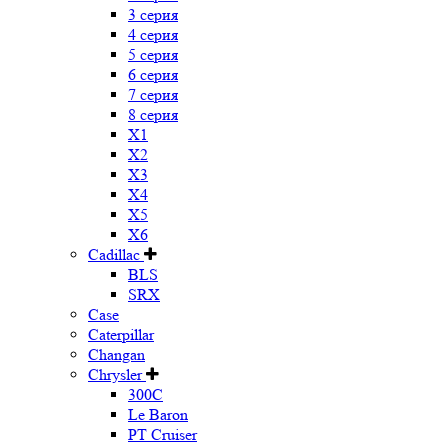
3 серия
4 серия
5 серия
6 серия
7 серия
8 серия
X1
X2
X3
X4
X5
X6
Cadillac
BLS
SRX
Case
Caterpillar
Changan
Chrysler
300C
Le Baron
PT Cruiser