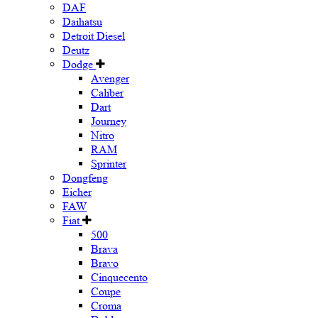
DAF
Daihatsu
Detroit Diesel
Deutz
Dodge
Avenger
Caliber
Dart
Journey
Nitro
RAM
Sprinter
Dongfeng
Eicher
FAW
Fiat
500
Brava
Bravo
Cinquecento
Coupe
Croma