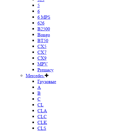
5
6
6 MPS
626
B2500
Bongo
BT50
CX5
CX7
CX9
MPV
Premacy
Mercedes
Грузовые
A
B
C
CL
CLA
CLC
CLK
CLS