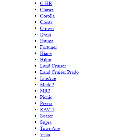
C-HR
Chaser
Corolla
Cresta
Crown
Dyna
Estima
Fortuner
Hiace
Hilux
Land Cruiser
Land Cruiser Prado
LiteAce
Mark 2
MR2
Picnic
Previa
RAV 4
Soarer
Supra
TownAce
Vista