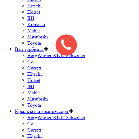
Hitachi
Holset
IHI
Komatsu
Mahle
Mitsubishi
Toyota
Вал турбины
BorgWarner-KKK-Schwitzer
CZ
Garrett
Hitachi
Holset
IHI
Mahle
Mitsubishi
Toyota
Крыльчатка компрессора
BorgWarner-KKK-Schwitzer
CZ
Garrett
Hitachi