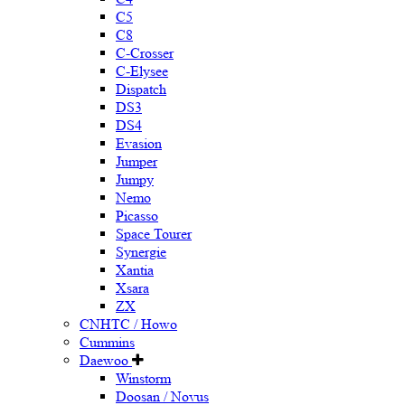
C5
C8
C-Crosser
C-Elysee
Dispatch
DS3
DS4
Evasion
Jumper
Jumpy
Nemo
Picasso
Space Tourer
Synergie
Xantia
Xsara
ZX
CNHTC / Howo
Cummins
Daewoo
Winstorm
Doosan / Novus