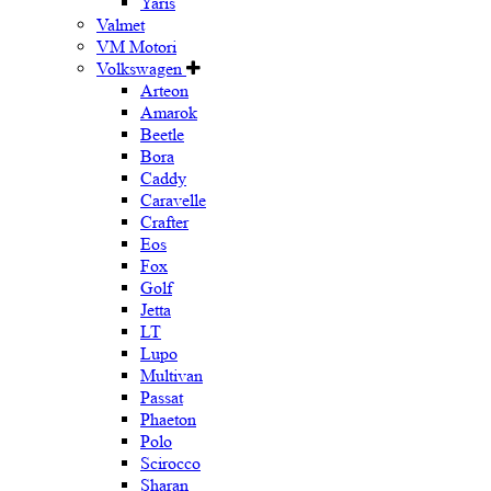
Yaris
Valmet
VM Motori
Volkswagen
Arteon
Amarok
Beetle
Bora
Caddy
Caravelle
Crafter
Eos
Fox
Golf
Jetta
LT
Lupo
Multivan
Passat
Phaeton
Polo
Scirocco
Sharan