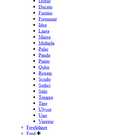
Doblo
Ducato
Fiorino
Freemont
Idea
Linea
Marea
Multipla
Palio
Panda
Punto
Qubo
Regata
Scudo
Sedici
Stilo
Tempra
Tipo
Ulysse
Uno
Viaggio
Freghtliner
Ford