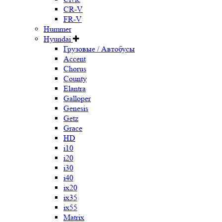
CR-V
FR-V
Hummer
Hyundai
Грузовые / Автобусы
Accent
Chorus
County
Elantra
Galloper
Genesis
Getz
Grace
HD
i10
i20
i30
i40
ix20
ix35
ix55
Matrix