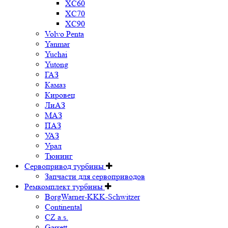
XC60
XC70
XC90
Volvo Penta
Yanmar
Yuchai
Yutong
ГАЗ
Камаз
Кировец
ЛиАЗ
МАЗ
ПАЗ
УАЗ
Урал
Тюнинг
Сервопривод турбины
Запчасти для сервоприводов
Ремкомплект турбины
BorgWarner-KKK-Schwitzer
Continental
CZ a.s.
Garrett