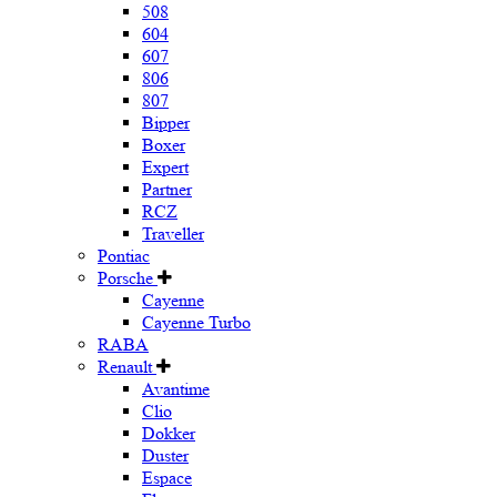
508
604
607
806
807
Bipper
Boxer
Expert
Partner
RCZ
Traveller
Pontiac
Porsche
Cayenne
Cayenne Turbo
RABA
Renault
Avantime
Clio
Dokker
Duster
Espace