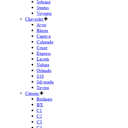
Sebring
Stratus
Voyager
Chevrolet
Aveo
Blazer
Captiva
Colorado
Cruze
Express
Lacetti
Nubira
Orlando
S10
Silverado
Tavera
Citroen
Berlingo
BX
C1
C2
C3
C4