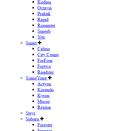
Kodiaq
Octavia
Praktik
Rapid
Roomster
Superb
Yeti
Smart
Cabrio
City Coupe
ForFour
Fortwo
Roadster
SsangYong
Actyon
Korando
Kyron
Musso
Rexton
Steyr
Subaru
Forester
Impreza