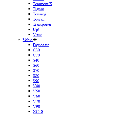
Teramont X
Tiguan
Touareg
Touran
Transporter
Up!
Vento
Volvo
Грузовые
C30
C70
S40
S60
S70
S80
S90
V40
V50
V60
V70
V90
XC40