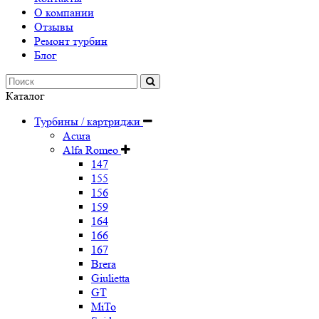
О компании
Отзывы
Ремонт турбин
Блог
Каталог
Турбины / картриджи
Acura
Alfa Romeo
147
155
156
159
164
166
167
Brera
Giulietta
GT
MiTo