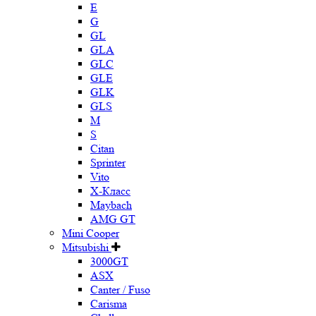
E
G
GL
GLA
GLC
GLE
GLK
GLS
M
S
Citan
Sprinter
Vito
X-Класс
Maybach
AMG GT
Mini Cooper
Mitsubishi
3000GT
ASX
Canter / Fuso
Carisma