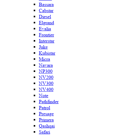
Bassara
Cabstar
Diesel
Elgrand
Evalia
Frontier
Interstar
Juke
Kubistar
Micra
Navara
NP300
NV200
NV300
NV400
Note
Pathfinder
Patrol
Presage
Primera
Qashqai
Safari