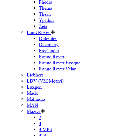
Phedra
Thema
Thesis
Ypsilon
Zeta
Land Rover
Defender
Discovery
Freelander
Range Rover
Range Rover Evoque
Range Rover Velar
Liebherr
LDV (VM Motori)
Luxgen
Mack
Mahindra
MAN
Mazda
2
3
3 MPS
323