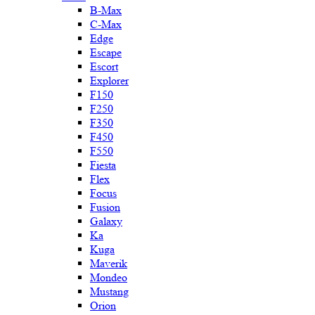
B-Max
C-Max
Edge
Escape
Escort
Explorer
F150
F250
F350
F450
F550
Fiesta
Flex
Focus
Fusion
Galaxy
Ka
Kuga
Maverik
Mondeo
Mustang
Orion