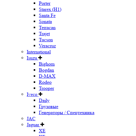
Porter
Starex (H1)
Santa Fe
Sonata
Terracan
Trajet
Tucson
Veracruz
International
Isuzu
Bighorn
Bogdan
D-MAX
Rodeo
Trooper
Iveco
Daily
Грузовые
Генераторы / Спецтехника
JAC
Jaguar
XE