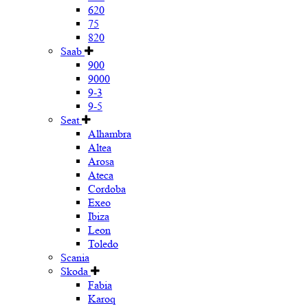
620
75
820
Saab
900
9000
9-3
9-5
Seat
Alhambra
Altea
Arosa
Ateca
Cordoba
Exeo
Ibiza
Leon
Toledo
Scania
Skoda
Fabia
Karoq