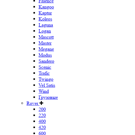
Fluence
Kangoo
Kaptur
Koleos
Laguna
Logan
Mascott
Master
Megane
Modus
Sandero
Scenic
Trafic
Twingo
Vel Satis
Wind
Грузовые
Rover
200
220
400
420
600