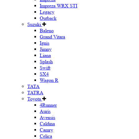
Impreza WRX STI
Legacy
Outback
Suzuki
Baleno
Grand Vitara
Ignis
Jimny
Liana
Splash
Swift
SX4
Wagon R
TATA
TATRA
Toyota
4Runner
Auris
Avensis
Caldina
Camry
Celica