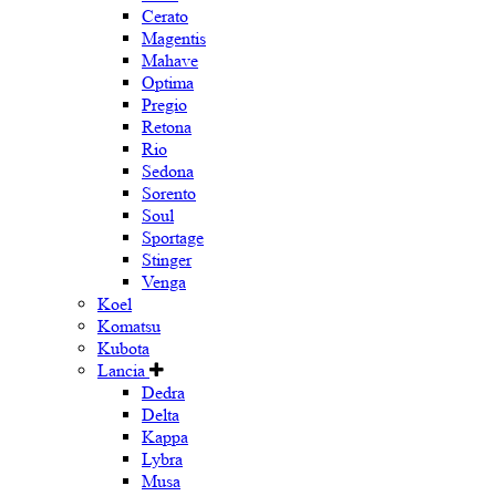
Cerato
Magentis
Mahave
Optima
Pregio
Retona
Rio
Sedona
Sorento
Soul
Sportage
Stinger
Venga
Koel
Komatsu
Kubota
Lancia
Dedra
Delta
Kappa
Lybra
Musa