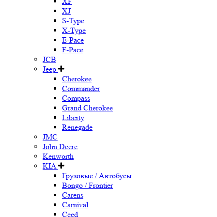
XF
XJ
S-Type
X-Type
E-Pace
F-Pace
JCB
Jeep
Cherokee
Commander
Compass
Grand Cherokee
Liberty
Renegade
JMC
John Deere
Kenworth
KIA
Грузовые / Автобусы
Bongo / Frontier
Carens
Carnival
Ceed