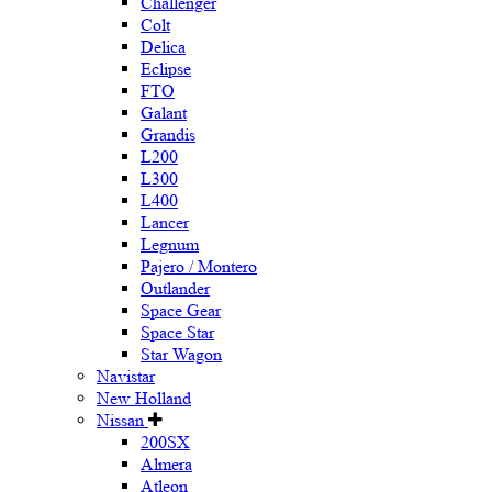
Challenger
Colt
Delica
Eclipse
FTO
Galant
Grandis
L200
L300
L400
Lancer
Legnum
Pajero / Montero
Outlander
Space Gear
Space Star
Star Wagon
Navistar
New Holland
Nissan
200SX
Almera
Atleon