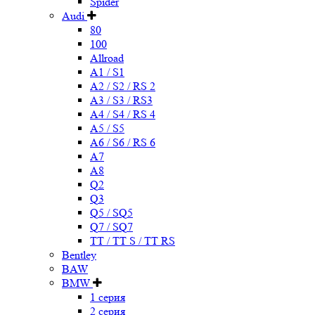
Spider
Audi
80
100
Allroad
A1 / S1
A2 / S2 / RS 2
A3 / S3 / RS3
A4 / S4 / RS 4
A5 / S5
A6 / S6 / RS 6
A7
A8
Q2
Q3
Q5 / SQ5
Q7 / SQ7
TT / TT S / TT RS
Bentley
BAW
BMW
1 серия
2 серия