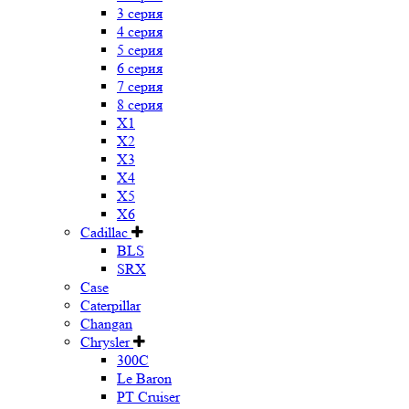
3 серия
4 серия
5 серия
6 серия
7 серия
8 серия
X1
X2
X3
X4
X5
X6
Cadillac
BLS
SRX
Case
Caterpillar
Changan
Chrysler
300C
Le Baron
PT Cruiser