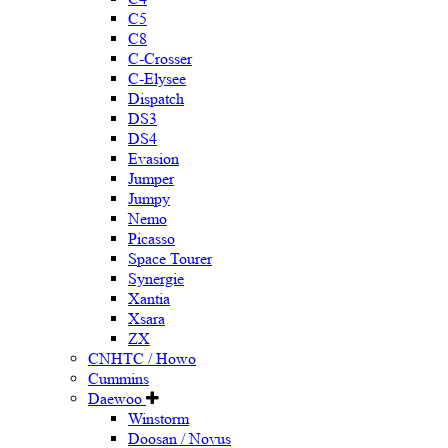
C5
C8
C-Crosser
C-Elysee
Dispatch
DS3
DS4
Evasion
Jumper
Jumpy
Nemo
Picasso
Space Tourer
Synergie
Xantia
Xsara
ZX
CNHTC / Howo
Cummins
Daewoo
Winstorm
Doosan / Novus