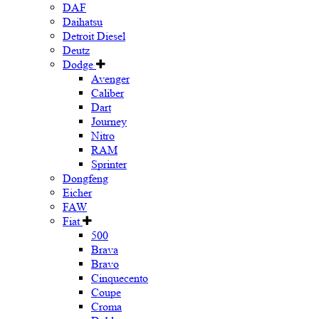
DAF
Daihatsu
Detroit Diesel
Deutz
Dodge
Avenger
Caliber
Dart
Journey
Nitro
RAM
Sprinter
Dongfeng
Eicher
FAW
Fiat
500
Brava
Bravo
Cinquecento
Coupe
Croma