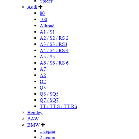
Spider
Audi
80
100
Allroad
A1 / S1
A2 / S2 / RS 2
A3 / S3 / RS3
A4 / S4 / RS 4
A5 / S5
A6 / S6 / RS 6
A7
A8
Q2
Q3
Q5 / SQ5
Q7 / SQ7
TT / TT S / TT RS
Bentley
BAW
BMW
1 серия
2 серия