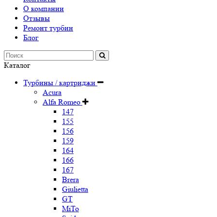
О компании
Отзывы
Ремонт турбин
Блог
Каталог
Турбины / картриджи
Acura
Alfa Romeo
147
155
156
159
164
166
167
Brera
Giulietta
GT
MiTo