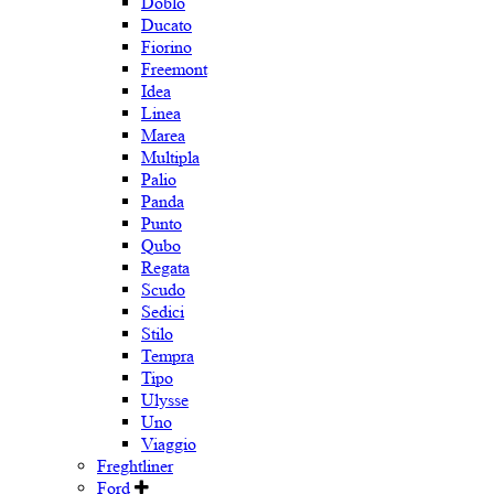
Doblo
Ducato
Fiorino
Freemont
Idea
Linea
Marea
Multipla
Palio
Panda
Punto
Qubo
Regata
Scudo
Sedici
Stilo
Tempra
Tipo
Ulysse
Uno
Viaggio
Freghtliner
Ford