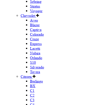
Sebring
Stratus
Voyager
Chevrolet
Aveo
Blazer
Captiva
Colorado
Cruze
Express
Lacetti
Nubira
Orlando
S10
Silverado
Tavera
Citroen
Berlingo
BX
C1
C2
C3
C4