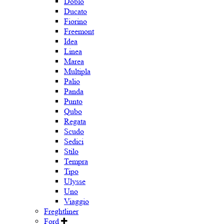
Doblo
Ducato
Fiorino
Freemont
Idea
Linea
Marea
Multipla
Palio
Panda
Punto
Qubo
Regata
Scudo
Sedici
Stilo
Tempra
Tipo
Ulysse
Uno
Viaggio
Freghtliner
Ford