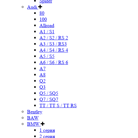
Spider
Audi
80
100
Allroad
A1 / S1
A2 / S2 / RS 2
A3 / S3 / RS3
A4 / S4 / RS 4
A5 / S5
A6 / S6 / RS 6
A7
A8
Q2
Q3
Q5 / SQ5
Q7 / SQ7
TT / TT S / TT RS
Bentley
BAW
BMW
1 серия
2 серия