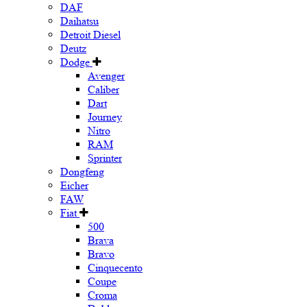
DAF
Daihatsu
Detroit Diesel
Deutz
Dodge
Avenger
Caliber
Dart
Journey
Nitro
RAM
Sprinter
Dongfeng
Eicher
FAW
Fiat
500
Brava
Bravo
Cinquecento
Coupe
Croma