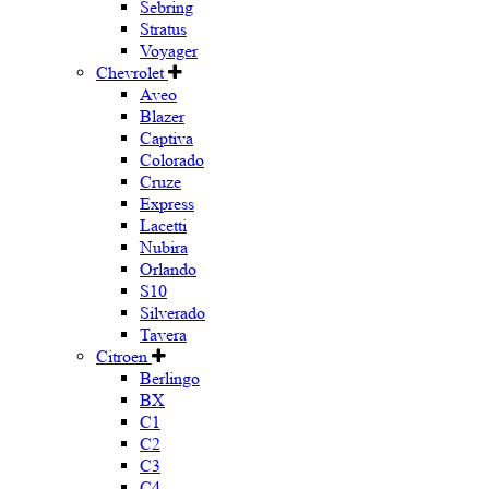
Sebring
Stratus
Voyager
Chevrolet
Aveo
Blazer
Captiva
Colorado
Cruze
Express
Lacetti
Nubira
Orlando
S10
Silverado
Tavera
Citroen
Berlingo
BX
C1
C2
C3
C4