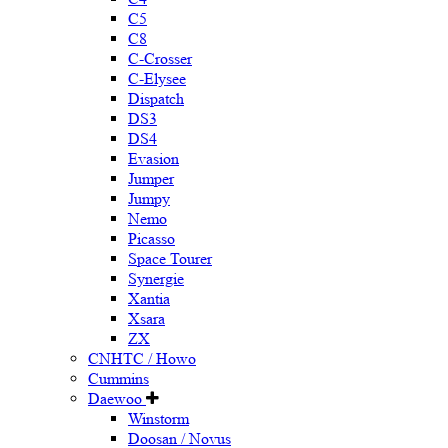
C5
C8
C-Crosser
C-Elysee
Dispatch
DS3
DS4
Evasion
Jumper
Jumpy
Nemo
Picasso
Space Tourer
Synergie
Xantia
Xsara
ZX
CNHTC / Howo
Cummins
Daewoo
Winstorm
Doosan / Novus