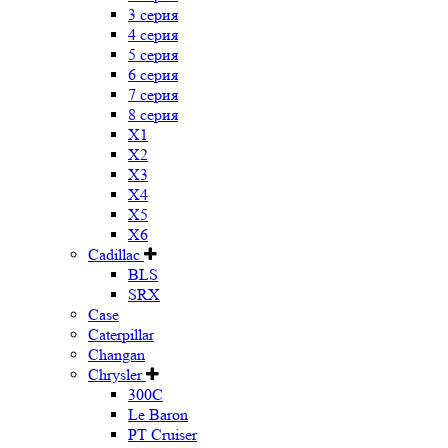
3 серия
4 серия
5 серия
6 серия
7 серия
8 серия
X1
X2
X3
X4
X5
X6
Cadillac
BLS
SRX
Case
Caterpillar
Changan
Chrysler
300C
Le Baron
PT Cruiser