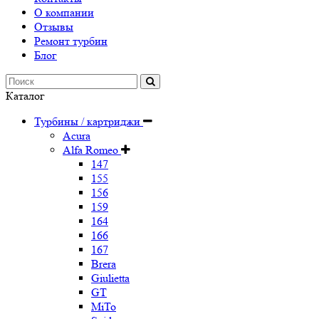
О компании
Отзывы
Ремонт турбин
Блог
Каталог
Турбины / картриджи
Acura
Alfa Romeo
147
155
156
159
164
166
167
Brera
Giulietta
GT
MiTo