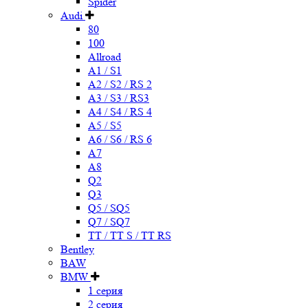
Spider
Audi
80
100
Allroad
A1 / S1
A2 / S2 / RS 2
A3 / S3 / RS3
A4 / S4 / RS 4
A5 / S5
A6 / S6 / RS 6
A7
A8
Q2
Q3
Q5 / SQ5
Q7 / SQ7
TT / TT S / TT RS
Bentley
BAW
BMW
1 серия
2 серия