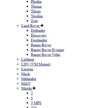
Phedra
Thema
Thesis
Ypsilon
Zeta
Land Rover
Defender
Discovery
Freelander
Range Rover
Range Rover Evoque
Range Rover Velar
Liebherr
LDV (VM Motori)
Luxgen
Mack
Mahindra
MAN
Mazda
2
3
3 MPS
323