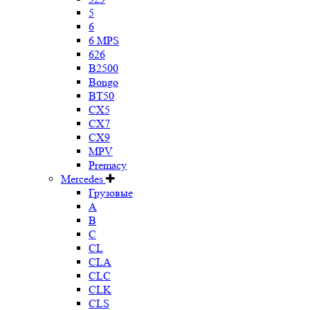
5
6
6 MPS
626
B2500
Bongo
BT50
CX5
CX7
CX9
MPV
Premacy
Mercedes
Грузовые
A
B
C
CL
CLA
CLC
CLK
CLS