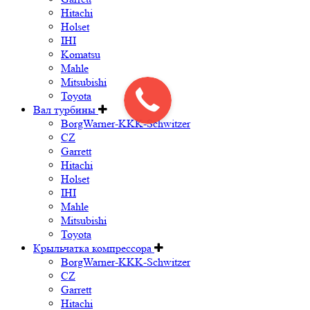
Hitachi
Holset
IHI
Komatsu
Mahle
Mitsubishi
Toyota
Вал турбины
BorgWarner-KKK-Schwitzer
CZ
Garrett
Hitachi
Holset
IHI
Mahle
Mitsubishi
Toyota
Крыльчатка компрессора
BorgWarner-KKK-Schwitzer
CZ
Garrett
Hitachi