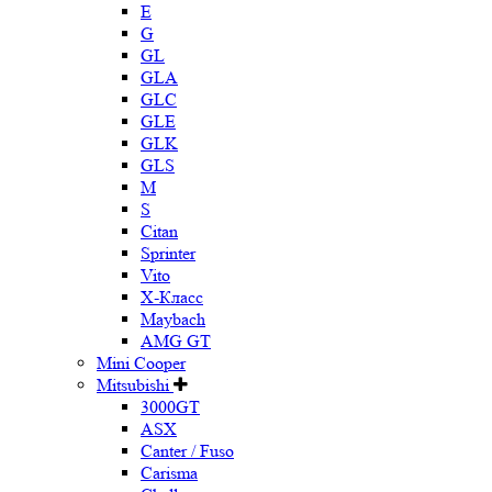
E
G
GL
GLA
GLC
GLE
GLK
GLS
M
S
Citan
Sprinter
Vito
X-Класс
Maybach
AMG GT
Mini Cooper
Mitsubishi
3000GT
ASX
Canter / Fuso
Carisma