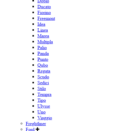
Doblo
Ducato
Fiorino
Freemont
Idea
Linea
Marea
Multipla
Palio
Panda
Punto
Qubo
Regata
Scudo
Sedici
Stilo
Tempra
Tipo
Ulysse
Uno
Viaggio
Freghtliner
Ford