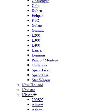
Challenger
Colt
Delica
Eclipse
FTO
Galant
Grandis
L200
L300
L400
Lancer
Legnum
Pajero / Montero
Outlander
Space Gear
Space Star
Star Wagon
New Holland
Navistar
Nissan
200SX
Almera
Atleon