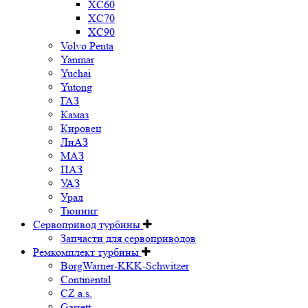
XC60
XC70
XC90
Volvo Penta
Yanmar
Yuchai
Yutong
ГАЗ
Камаз
Кировец
ЛиАЗ
МАЗ
ПАЗ
УАЗ
Урал
Тюнинг
Сервопривод турбины
Запчасти для сервоприводов
Ремкомплект турбины
BorgWarner-KKK-Schwitzer
Continental
CZ a.s.
Garrett