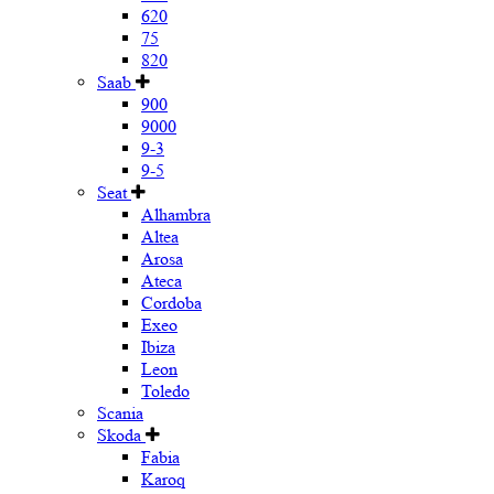
620
75
820
Saab
900
9000
9-3
9-5
Seat
Alhambra
Altea
Arosa
Ateca
Cordoba
Exeo
Ibiza
Leon
Toledo
Scania
Skoda
Fabia
Karoq