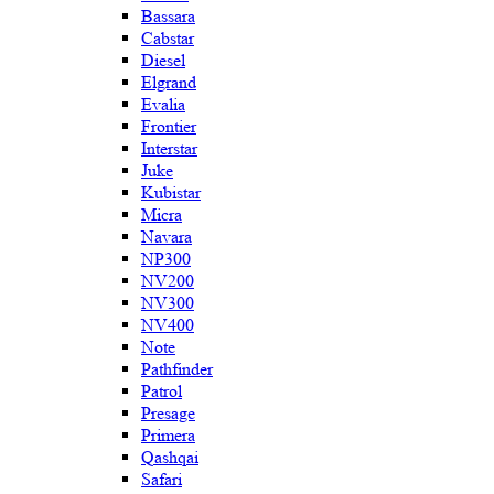
Bassara
Cabstar
Diesel
Elgrand
Evalia
Frontier
Interstar
Juke
Kubistar
Micra
Navara
NP300
NV200
NV300
NV400
Note
Pathfinder
Patrol
Presage
Primera
Qashqai
Safari