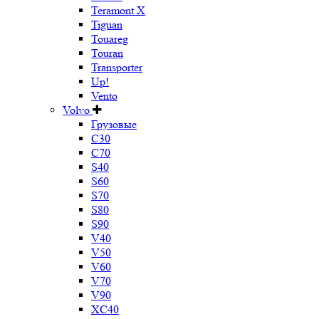
Teramont X
Tiguan
Touareg
Touran
Transporter
Up!
Vento
Volvo
Грузовые
C30
C70
S40
S60
S70
S80
S90
V40
V50
V60
V70
V90
XC40