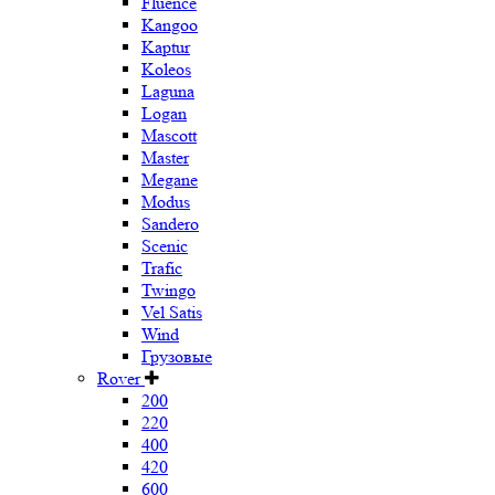
Fluence
Kangoo
Kaptur
Koleos
Laguna
Logan
Mascott
Master
Megane
Modus
Sandero
Scenic
Trafic
Twingo
Vel Satis
Wind
Грузовые
Rover
200
220
400
420
600