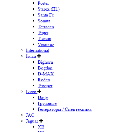
Porter
Starex (H1)
Santa Fe
Sonata
Terracan
Trajet
Tucson
Veracruz
International
Isuzu
Bighorn
Bogdan
D-MAX
Rodeo
Trooper
Iveco
Daily
Грузовые
Генераторы / Спецтехника
JAC
Jaguar
XE