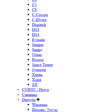
C5
C8
C-Crosser
C-Elysee
Dispatch
DS3
DS4
Evasion
Jumper
Jumpy
Nemo
Picasso
Space Tourer
Synergie
Xantia
Xsara
ZX
CNHTC / Howo
Cummins
Daewoo
Winstorm
Doosan / Novus