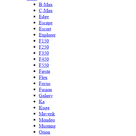
B-Max
C-Max
Edge
Escape
Escort
Explorer
F150
F250
F350
F450
F550
Fiesta
Flex
Focus
Fusion
Galaxy
Ka
Kuga
Maverik
Mondeo
Mustang
Orion