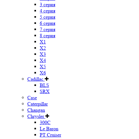
3 серия
4 серия
5 серия
6 серия
7 серия
8 серия
X1
X2
X3
X4
X5
X6
Cadillac
BLS
SRX
Case
Caterpillar
Changan
Chrysler
300C
Le Baron
PT Cruiser