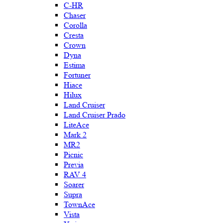
C-HR
Chaser
Corolla
Cresta
Crown
Dyna
Estima
Fortuner
Hiace
Hilux
Land Cruiser
Land Cruiser Prado
LiteAce
Mark 2
MR2
Picnic
Previa
RAV 4
Soarer
Supra
TownAce
Vista