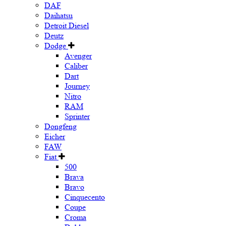
DAF
Daihatsu
Detroit Diesel
Deutz
Dodge
Avenger
Caliber
Dart
Journey
Nitro
RAM
Sprinter
Dongfeng
Eicher
FAW
Fiat
500
Brava
Bravo
Cinquecento
Coupe
Croma