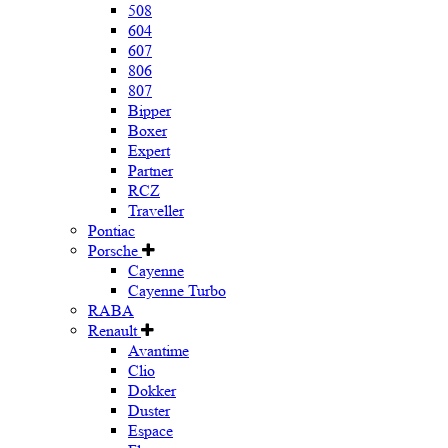
508
604
607
806
807
Bipper
Boxer
Expert
Partner
RCZ
Traveller
Pontiac
Porsche
Cayenne
Cayenne Turbo
RABA
Renault
Avantime
Clio
Dokker
Duster
Espace