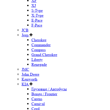
XF
XJ
S-Type
X-Type
E-Pace
F-Pace
JCB
Jeep
Cherokee
Commander
Compass
Grand Cherokee
Liberty
Renegade
JMC
John Deere
Kenworth
KIA
Грузовые / Автобусы
Bongo / Frontier
Carens
Carnival
Ceed