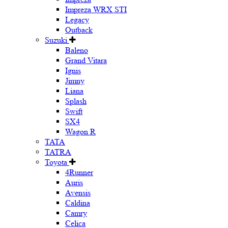
Impreza WRX STI
Legacy
Outback
Suzuki
Baleno
Grand Vitara
Ignis
Jimny
Liana
Splash
Swift
SX4
Wagon R
TATA
TATRA
Toyota
4Runner
Auris
Avensis
Caldina
Camry
Celica