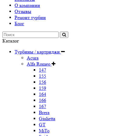
О компании
Отзывы
Ремонт турбин
Блог
Каталог
Турбины / картриджи
Acura
Alfa Romeo
147
155
156
159
164
166
167
Brera
Giulietta
GT
MiTo