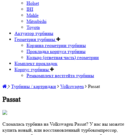
Holset
IHI
Mahle
Mitsubishi
Toyota
Актуатор турбины
Геометрия турбины
Корзина геометрии турбины
Прокладка корпуса турбины
Кольцо (ответная часть) геометрии
Комплект прокладок
Корпус турбины
Ремкомплект вестгейта турбины
Турбины / картриджи
Volkswagen
Passat
Passat
Сломалась турбина на Volkswagen Passat? У нас вы можете
купить новый, или восстановленный турбокомпрессор,