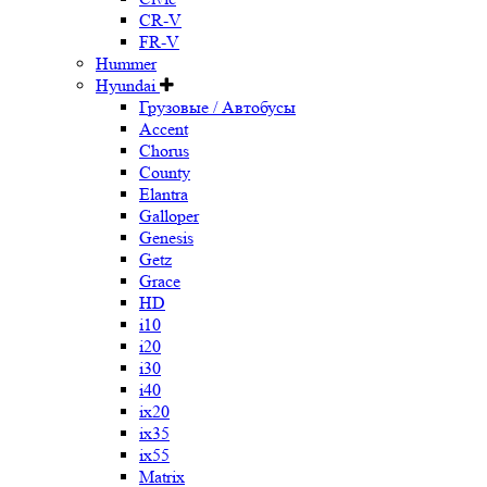
CR-V
FR-V
Hummer
Hyundai
Грузовые / Автобусы
Accent
Chorus
County
Elantra
Galloper
Genesis
Getz
Grace
HD
i10
i20
i30
i40
ix20
ix35
ix55
Matrix