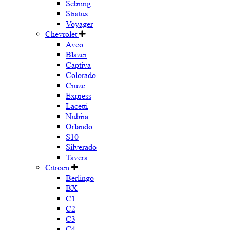
Sebring
Stratus
Voyager
Chevrolet
Aveo
Blazer
Captiva
Colorado
Cruze
Express
Lacetti
Nubira
Orlando
S10
Silverado
Tavera
Citroen
Berlingo
BX
C1
C2
C3
C4