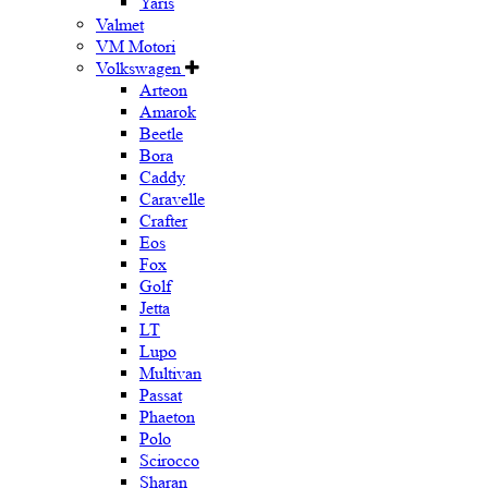
Yaris
Valmet
VM Motori
Volkswagen
Arteon
Amarok
Beetle
Bora
Caddy
Caravelle
Crafter
Eos
Fox
Golf
Jetta
LT
Lupo
Multivan
Passat
Phaeton
Polo
Scirocco
Sharan