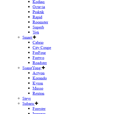
Kodiaq
Octavia
Praktik
Rapid
Roomster
Superb
Yeti
Smart
Cabrio
City Coupe
ForFour
Fortwo
Roadster
SsangYong
Actyon
Korando
Kyron
Musso
Rexton
Steyr
Subaru
Forester
Impreza