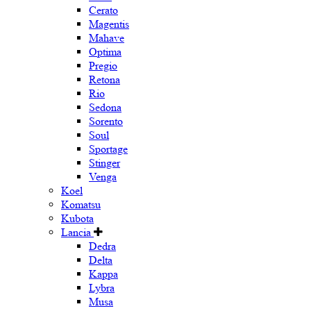
Cerato
Magentis
Mahave
Optima
Pregio
Retona
Rio
Sedona
Sorento
Soul
Sportage
Stinger
Venga
Koel
Komatsu
Kubota
Lancia
Dedra
Delta
Kappa
Lybra
Musa