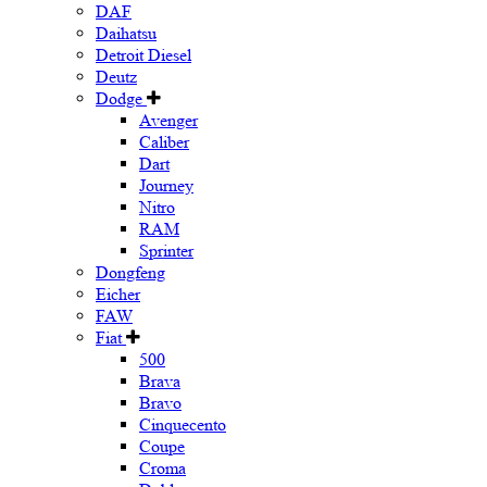
DAF
Daihatsu
Detroit Diesel
Deutz
Dodge
Avenger
Caliber
Dart
Journey
Nitro
RAM
Sprinter
Dongfeng
Eicher
FAW
Fiat
500
Brava
Bravo
Cinquecento
Coupe
Croma