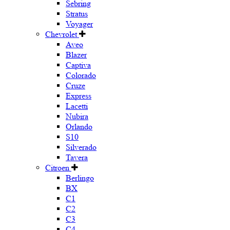
Sebring
Stratus
Voyager
Chevrolet
Aveo
Blazer
Captiva
Colorado
Cruze
Express
Lacetti
Nubira
Orlando
S10
Silverado
Tavera
Citroen
Berlingo
BX
C1
C2
C3
C4