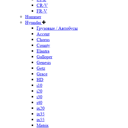
CR-V
FR-V
Hummer
Hyundai
Грузовые / Автобусы
Accent
Chorus
County
Elantra
Galloper
Genesis
Getz
Grace
HD
i10
i20
i30
i40
ix20
ix35
ix55
Matrix