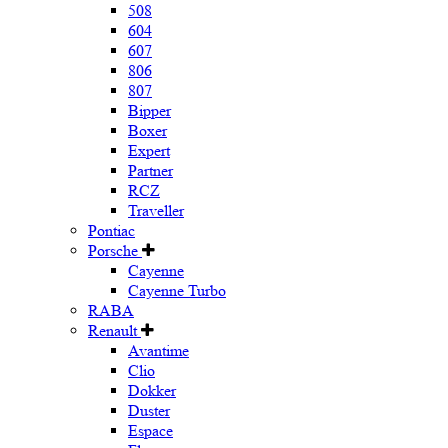
508
604
607
806
807
Bipper
Boxer
Expert
Partner
RCZ
Traveller
Pontiac
Porsche
Cayenne
Cayenne Turbo
RABA
Renault
Avantime
Clio
Dokker
Duster
Espace