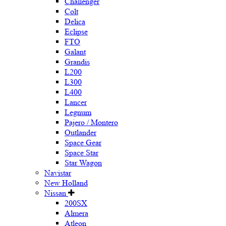
Challenger
Colt
Delica
Eclipse
FTO
Galant
Grandis
L200
L300
L400
Lancer
Legnum
Pajero / Montero
Outlander
Space Gear
Space Star
Star Wagon
Navistar
New Holland
Nissan
200SX
Almera
Atleon