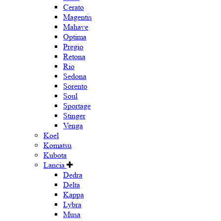
Cerato
Magentis
Mahave
Optima
Pregio
Retona
Rio
Sedona
Sorento
Soul
Sportage
Stinger
Venga
Koel
Komatsu
Kubota
Lancia
Dedra
Delta
Kappa
Lybra
Musa