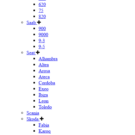
620
75
820
Saab
900
9000
9-3
9-5
Seat
Alhambra
Altea
Arosa
Ateca
Cordoba
Exeo
Ibiza
Leon
Toledo
Scania
Skoda
Fabia
Karoq