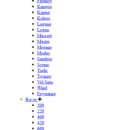
Fluence
Kangoo
Kaptur
Koleos
Laguna
Logan
Mascott
Master
Megane
Modus
Sandero
Scenic
Trafic
Twingo
Vel Satis
Wind
Грузовые
Rover
200
220
400
420
600