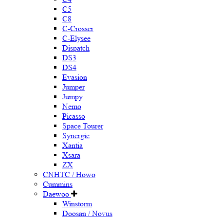
C5
C8
C-Crosser
C-Elysee
Dispatch
DS3
DS4
Evasion
Jumper
Jumpy
Nemo
Picasso
Space Tourer
Synergie
Xantia
Xsara
ZX
CNHTC / Howo
Cummins
Daewoo
Winstorm
Doosan / Novus