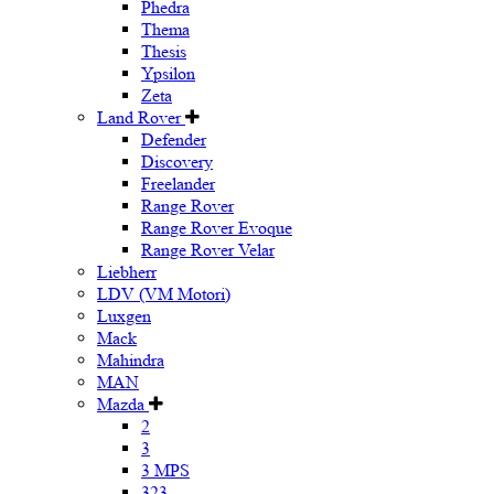
Phedra
Thema
Thesis
Ypsilon
Zeta
Land Rover
Defender
Discovery
Freelander
Range Rover
Range Rover Evoque
Range Rover Velar
Liebherr
LDV (VM Motori)
Luxgen
Mack
Mahindra
MAN
Mazda
2
3
3 MPS
323