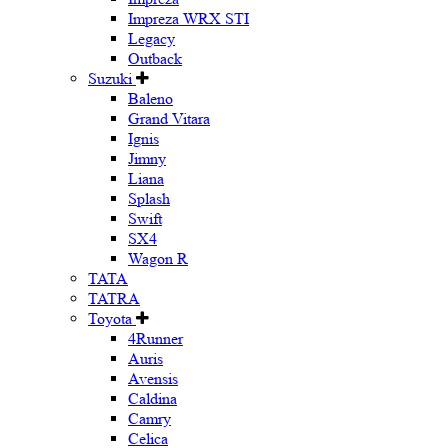
Impreza WRX STI
Legacy
Outback
Suzuki
Baleno
Grand Vitara
Ignis
Jimny
Liana
Splash
Swift
SX4
Wagon R
TATA
TATRA
Toyota
4Runner
Auris
Avensis
Caldina
Camry
Celica