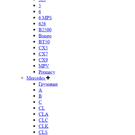
5
6
6 MPS
626
B2500
Bongo
BT50
CX5
CX7
CX9
MPV
Premacy
Mercedes
Грузовые
A
B
C
CL
CLA
CLC
CLK
CLS