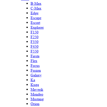
B-Max
C-Max
Edge
Escape
Escort
Explorer
F150
F250
F350
F450
F550
Fiesta
Flex
Focus
Fusion
Galaxy
Ka
Kuga
Maverik
Mondeo
Mustang
Orion