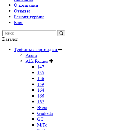
О компании
Отзывы
Ремонт турбин
Блог
Каталог
Турбины / картриджи
Acura
Alfa Romeo
147
155
156
159
164
166
167
Brera
Giulietta
GT
MiTo