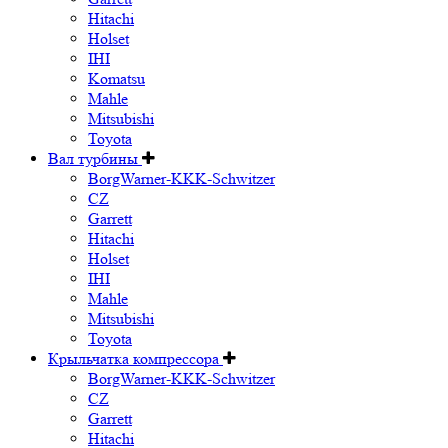
Hitachi
Holset
IHI
Komatsu
Mahle
Mitsubishi
Toyota
Вал турбины
BorgWarner-KKK-Schwitzer
CZ
Garrett
Hitachi
Holset
IHI
Mahle
Mitsubishi
Toyota
Крыльчатка компрессора
BorgWarner-KKK-Schwitzer
CZ
Garrett
Hitachi