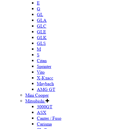
E
G
GL
GLA
GLC
GLE
GLK
GLS
M
S
Citan
Sprinter
Vito
X-Класс
Maybach
AMG GT
Mini Cooper
Mitsubishi
3000GT
ASX
Canter / Fuso
Carisma