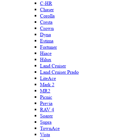
C-HR
Chaser
Corolla
Cresta
Crown
Dyna
Estima
Fortuner
Hiace
Hilux
Land Cruiser
Land Cruiser Prado
LiteAce
Mark 2
MR2
Picnic
Previa
RAV 4
Soarer
Supra
TownAce
Vista