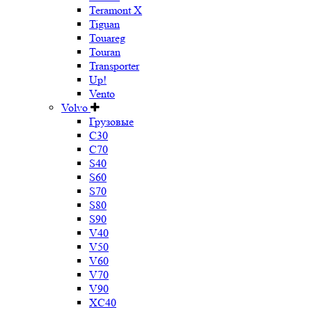
Teramont X
Tiguan
Touareg
Touran
Transporter
Up!
Vento
Volvo
Грузовые
C30
C70
S40
S60
S70
S80
S90
V40
V50
V60
V70
V90
XC40