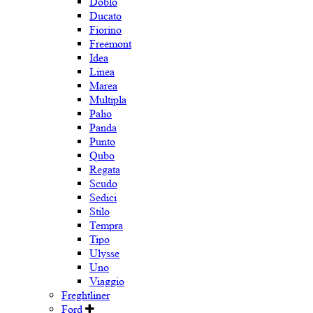
Doblo
Ducato
Fiorino
Freemont
Idea
Linea
Marea
Multipla
Palio
Panda
Punto
Qubo
Regata
Scudo
Sedici
Stilo
Tempra
Tipo
Ulysse
Uno
Viaggio
Freghtliner
Ford