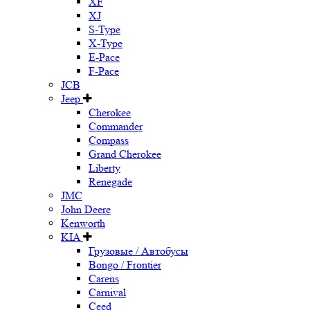
XF
XJ
S-Type
X-Type
E-Pace
F-Pace
JCB
Jeep
Cherokee
Commander
Compass
Grand Cherokee
Liberty
Renegade
JMC
John Deere
Kenworth
KIA
Грузовые / Автобусы
Bongo / Frontier
Carens
Carnival
Ceed