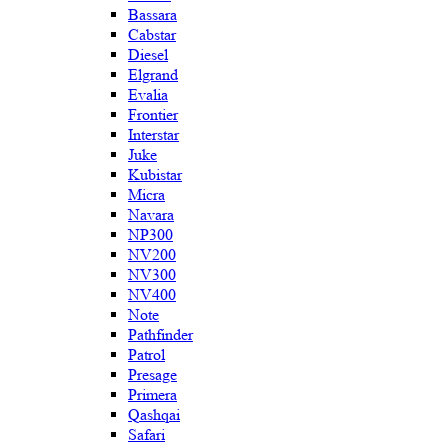
Bassara
Cabstar
Diesel
Elgrand
Evalia
Frontier
Interstar
Juke
Kubistar
Micra
Navara
NP300
NV200
NV300
NV400
Note
Pathfinder
Patrol
Presage
Primera
Qashqai
Safari