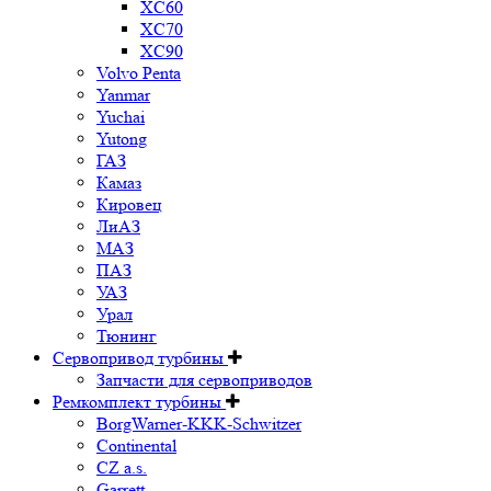
XC60
XC70
XC90
Volvo Penta
Yanmar
Yuchai
Yutong
ГАЗ
Камаз
Кировец
ЛиАЗ
МАЗ
ПАЗ
УАЗ
Урал
Тюнинг
Сервопривод турбины
Запчасти для сервоприводов
Ремкомплект турбины
BorgWarner-KKK-Schwitzer
Continental
CZ a.s.
Garrett