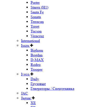
Porter
Starex (H1)
Santa Fe
Sonata
Terracan
Trajet
Tucson
Veracruz
International
Isuzu
Bighorn
Bogdan
D-MAX
Rodeo
Trooper
Iveco
Daily
Грузовые
Генераторы / Спецтехника
JAC
Jaguar
XE