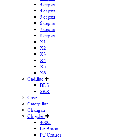
3 серия
4 серия
5 серия
6 серия
7 серия
8 серия
X1
X2
X3
X4
X5
X6
Cadillac
BLS
SRX
Case
Caterpillar
Changan
Chrysler
300C
Le Baron
PT Cruiser