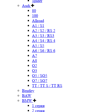
Spider
Audi
80
100
Allroad
A1 / S1
A2 / S2 / RS 2
A3 / S3 / RS3
A4 / S4 / RS 4
A5 / S5
A6 / S6 / RS 6
A7
A8
Q2
Q3
Q5 / SQ5
Q7 / SQ7
TT / TT S / TT RS
Bentley
BAW
BMW
1 серия
2 серия