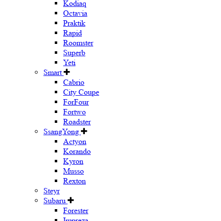
Kodiaq
Octavia
Praktik
Rapid
Roomster
Superb
Yeti
Smart
Cabrio
City Coupe
ForFour
Fortwo
Roadster
SsangYong
Actyon
Korando
Kyron
Musso
Rexton
Steyr
Subaru
Forester
Impreza