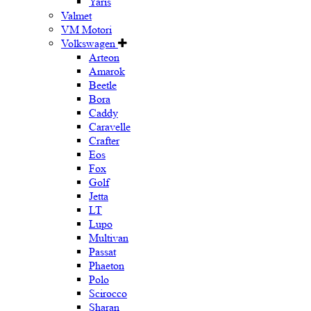
Yaris
Valmet
VM Motori
Volkswagen
Arteon
Amarok
Beetle
Bora
Caddy
Caravelle
Crafter
Eos
Fox
Golf
Jetta
LT
Lupo
Multivan
Passat
Phaeton
Polo
Scirocco
Sharan