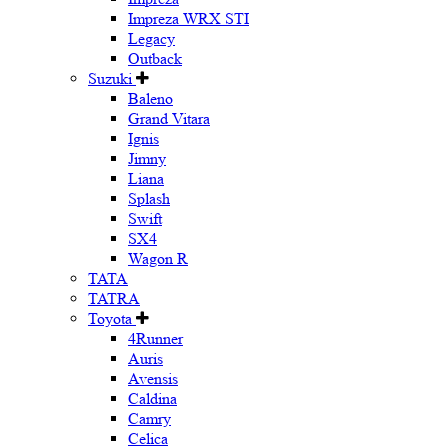
Impreza WRX STI
Legacy
Outback
Suzuki
Baleno
Grand Vitara
Ignis
Jimny
Liana
Splash
Swift
SX4
Wagon R
TATA
TATRA
Toyota
4Runner
Auris
Avensis
Caldina
Camry
Celica