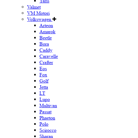
Yaris
Valmet
VM Motori
Volkswagen
Arteon
Amarok
Beetle
Bora
Caddy
Caravelle
Crafter
Eos
Fox
Golf
Jetta
LT
Lupo
Multivan
Passat
Phaeton
Polo
Scirocco
Sharan