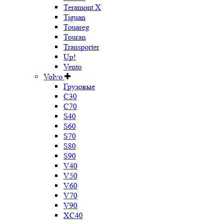
Teramont X
Tiguan
Touareg
Touran
Transporter
Up!
Vento
Volvo
Грузовые
C30
C70
S40
S60
S70
S80
S90
V40
V50
V60
V70
V90
XC40