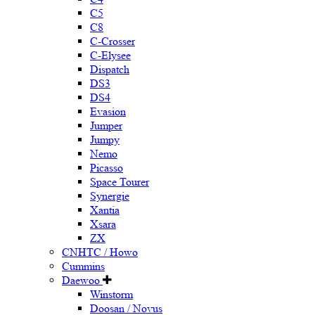
C5
C8
C-Crosser
C-Elysee
Dispatch
DS3
DS4
Evasion
Jumper
Jumpy
Nemo
Picasso
Space Tourer
Synergie
Xantia
Xsara
ZX
CNHTC / Howo
Cummins
Daewoo
Winstorm
Doosan / Novus