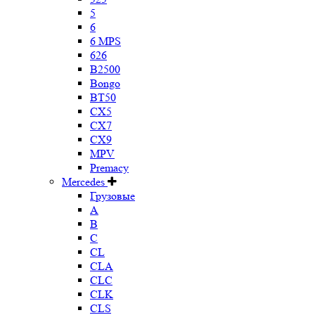
5
6
6 MPS
626
B2500
Bongo
BT50
CX5
CX7
CX9
MPV
Premacy
Mercedes
Грузовые
A
B
C
CL
CLA
CLC
CLK
CLS