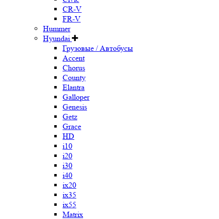
CR-V
FR-V
Hummer
Hyundai
Грузовые / Автобусы
Accent
Chorus
County
Elantra
Galloper
Genesis
Getz
Grace
HD
i10
i20
i30
i40
ix20
ix35
ix55
Matrix