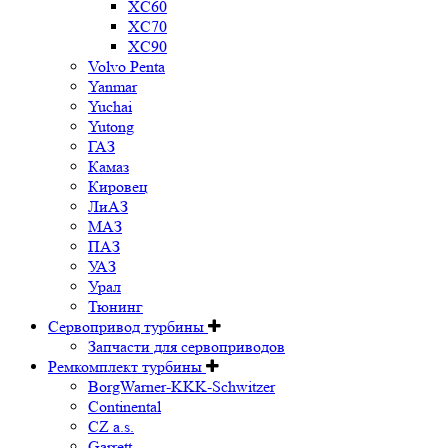
XC60
XC70
XC90
Volvo Penta
Yanmar
Yuchai
Yutong
ГАЗ
Камаз
Кировец
ЛиАЗ
МАЗ
ПАЗ
УАЗ
Урал
Тюнинг
Сервопривод турбины
Запчасти для сервоприводов
Ремкомплект турбины
BorgWarner-KKK-Schwitzer
Continental
CZ a.s.
Garrett