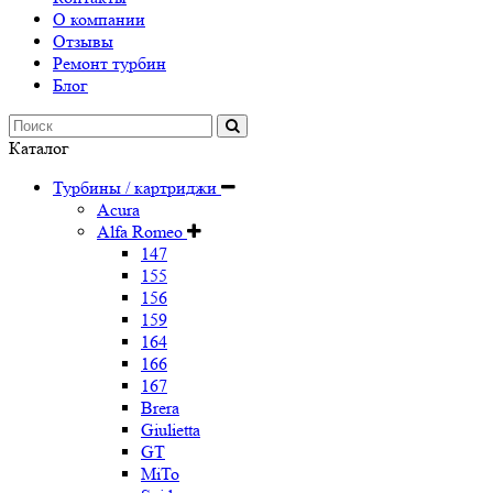
О компании
Отзывы
Ремонт турбин
Блог
Каталог
Турбины / картриджи
Acura
Alfa Romeo
147
155
156
159
164
166
167
Brera
Giulietta
GT
MiTo