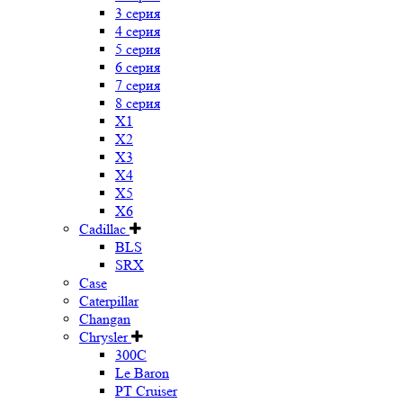
3 серия
4 серия
5 серия
6 серия
7 серия
8 серия
X1
X2
X3
X4
X5
X6
Cadillac
BLS
SRX
Case
Caterpillar
Changan
Chrysler
300C
Le Baron
PT Cruiser