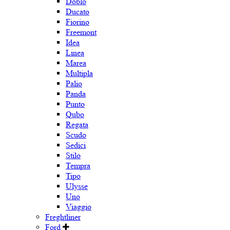
Doblo
Ducato
Fiorino
Freemont
Idea
Linea
Marea
Multipla
Palio
Panda
Punto
Qubo
Regata
Scudo
Sedici
Stilo
Tempra
Tipo
Ulysse
Uno
Viaggio
Freghtliner
Ford