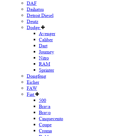
DAF
Daihatsu
Detroit Diesel
Deutz
Dodge
Avenger
Caliber
Dart
Journey
Nitro
RAM
Sprinter
Dongfeng
Eicher
FAW
Fiat
500
Brava
Bravo
Cinquecento
Coupe
Croma