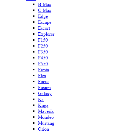
B-Max
C-Max
Edge
Escape
Escort
Explorer
F150
F250
F350
F450
F550
Fiesta
Flex
Focus
Fusion
Galaxy
Ka
Kuga
Maverik
Mondeo
Mustang
Orion