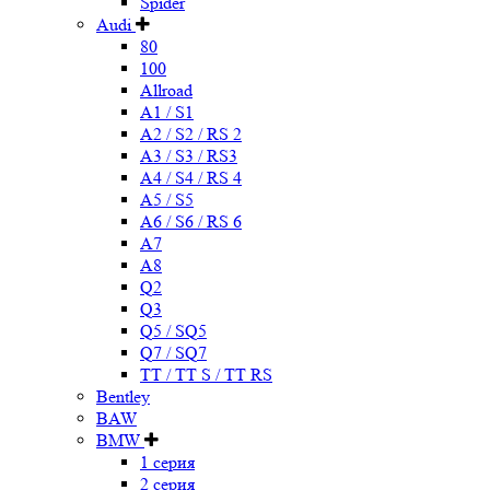
Spider
Audi
80
100
Allroad
A1 / S1
A2 / S2 / RS 2
A3 / S3 / RS3
A4 / S4 / RS 4
A5 / S5
A6 / S6 / RS 6
A7
A8
Q2
Q3
Q5 / SQ5
Q7 / SQ7
TT / TT S / TT RS
Bentley
BAW
BMW
1 серия
2 серия