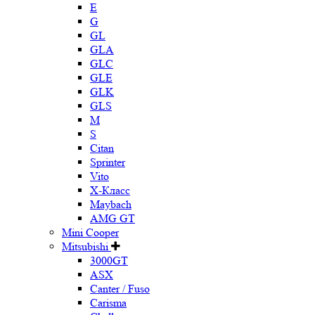
E
G
GL
GLA
GLC
GLE
GLK
GLS
M
S
Citan
Sprinter
Vito
X-Класс
Maybach
AMG GT
Mini Cooper
Mitsubishi
3000GT
ASX
Canter / Fuso
Carisma