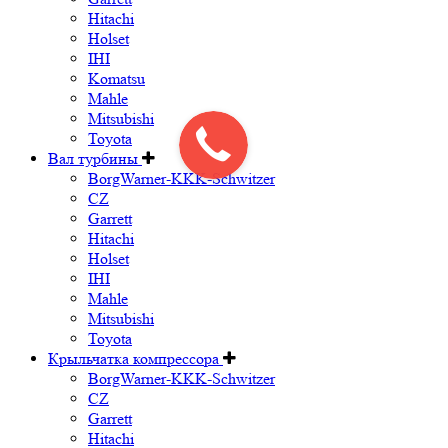
Hitachi
Holset
IHI
Komatsu
Mahle
Mitsubishi
Toyota
Вал турбины
BorgWarner-KKK-Schwitzer
CZ
Garrett
Hitachi
Holset
IHI
Mahle
Mitsubishi
Toyota
Крыльчатка компрессора
BorgWarner-KKK-Schwitzer
CZ
Garrett
Hitachi