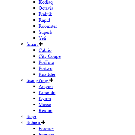
Kodiaq
Octavia
Praktik
Rapid
Roomster
Superb
Yeti
Smart
Cabrio
City Coupe
ForFour
Fortwo
Roadster
SsangYong
Actyon
Korando
Kyron
Musso
Rexton
Steyr
Subaru
Forester
Impreza