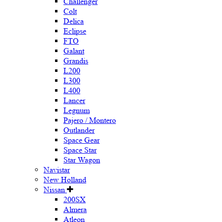
Challenger
Colt
Delica
Eclipse
FTO
Galant
Grandis
L200
L300
L400
Lancer
Legnum
Pajero / Montero
Outlander
Space Gear
Space Star
Star Wagon
Navistar
New Holland
Nissan
200SX
Almera
Atleon