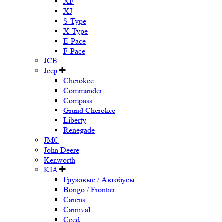
XF
XJ
S-Type
X-Type
E-Pace
F-Pace
JCB
Jeep
Cherokee
Commander
Compass
Grand Cherokee
Liberty
Renegade
JMC
John Deere
Kenworth
KIA
Грузовые / Автобусы
Bongo / Frontier
Carens
Carnival
Ceed