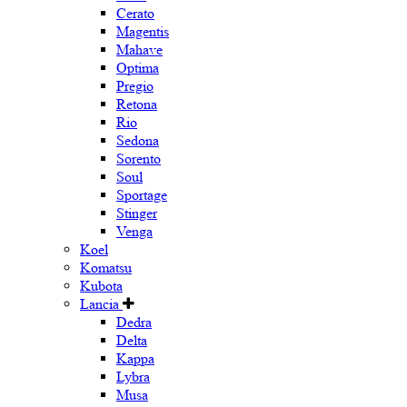
Cerato
Magentis
Mahave
Optima
Pregio
Retona
Rio
Sedona
Sorento
Soul
Sportage
Stinger
Venga
Koel
Komatsu
Kubota
Lancia
Dedra
Delta
Kappa
Lybra
Musa