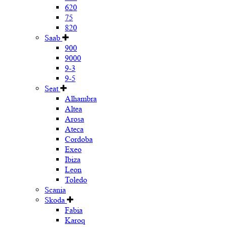
620
75
820
Saab
900
9000
9-3
9-5
Seat
Alhambra
Altea
Arosa
Ateca
Cordoba
Exeo
Ibiza
Leon
Toledo
Scania
Skoda
Fabia
Karoq