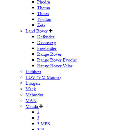
Phedra
Thema
Thesis
Ypsilon
Zeta
Land Rover
Defender
Discovery
Freelander
Range Rover
Range Rover Evoque
Range Rover Velar
Liebherr
LDV (VM Motori)
Luxgen
Mack
Mahindra
MAN
Mazda
2
3
3 MPS
323