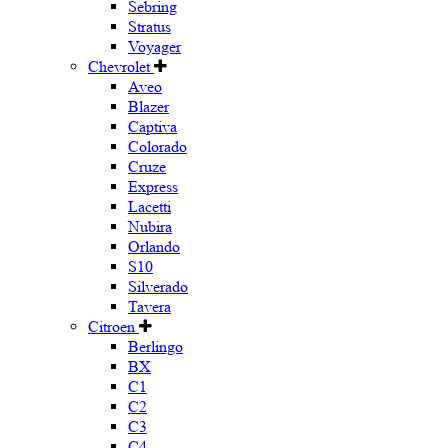
Sebring
Stratus
Voyager
Chevrolet
Aveo
Blazer
Captiva
Colorado
Cruze
Express
Lacetti
Nubira
Orlando
S10
Silverado
Tavera
Citroen
Berlingo
BX
C1
C2
C3
C4