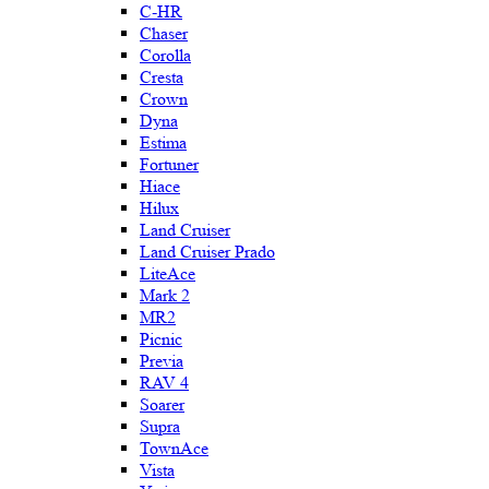
C-HR
Chaser
Corolla
Cresta
Crown
Dyna
Estima
Fortuner
Hiace
Hilux
Land Cruiser
Land Cruiser Prado
LiteAce
Mark 2
MR2
Picnic
Previa
RAV 4
Soarer
Supra
TownAce
Vista