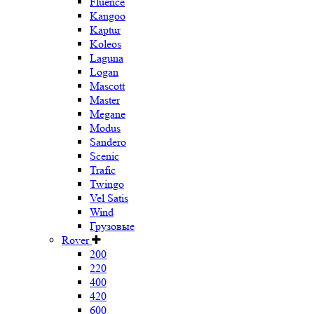
Fluence
Kangoo
Kaptur
Koleos
Laguna
Logan
Mascott
Master
Megane
Modus
Sandero
Scenic
Trafic
Twingo
Vel Satis
Wind
Грузовые
Rover
200
220
400
420
600