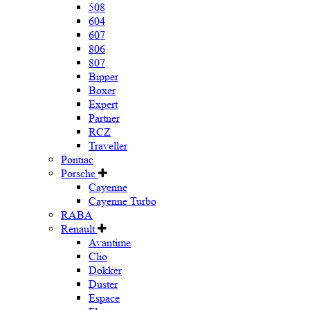
508
604
607
806
807
Bipper
Boxer
Expert
Partner
RCZ
Traveller
Pontiac
Porsche
Cayenne
Cayenne Turbo
RABA
Renault
Avantime
Clio
Dokker
Duster
Espace