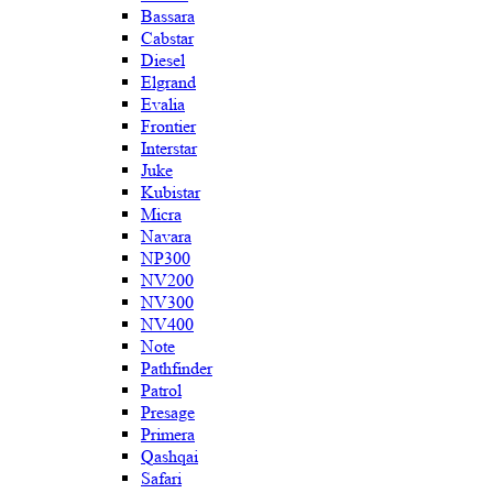
Bassara
Cabstar
Diesel
Elgrand
Evalia
Frontier
Interstar
Juke
Kubistar
Micra
Navara
NP300
NV200
NV300
NV400
Note
Pathfinder
Patrol
Presage
Primera
Qashqai
Safari