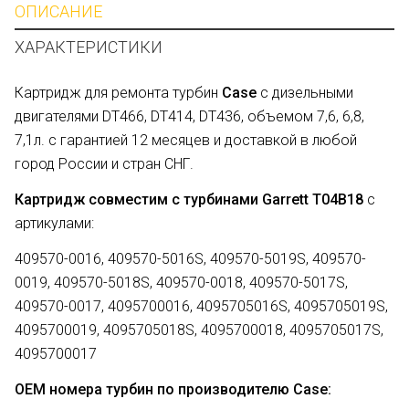
ОПИСАНИЕ
ХАРАКТЕРИСТИКИ
Картридж для ремонта турбин
Case
с дизельными
двигателями DT466, DT414, DT436, объемом 7,6, 6,8,
7,1л. с гарантией 12 месяцев и доставкой в любой
город России и стран СНГ.
Картридж совместим с турбинами Garrett T04B18
с
артикулами:
409570-0016, 409570-5016S, 409570-5019S, 409570-
0019, 409570-5018S, 409570-0018, 409570-5017S,
409570-0017, 4095700016, 4095705016S, 4095705019S,
4095700019, 4095705018S, 4095700018, 4095705017S,
4095700017
OEM номера турбин по производителю Case: